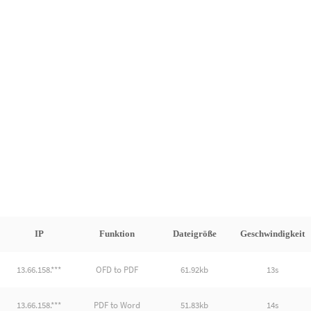
IP
Funktion
Dateigröße
Geschwindigkeit
13.66.158.***
OFD to PDF
61.92kb
13s
13.66.158.***
PDF to Word
51.83kb
14s