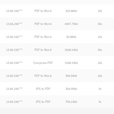
13.66.158.***
PDF to Word
325.88kb
19s
13.66.158.***
PDF to Word
4307.73kb
35s
13.66.158.***
PDF to Word
30.88kb
10s
13.66.158.***
PDF to Word
3168.14kb
95s
13.66.158.***
Compress PDF
3168.14kb
20s
13.66.158.***
PDF to Word
394.54kb
20s
13.66.158.***
JPG to PDF
354.09kb
5s
13.66.158.***
JPG to PDF
705.13kb
5s